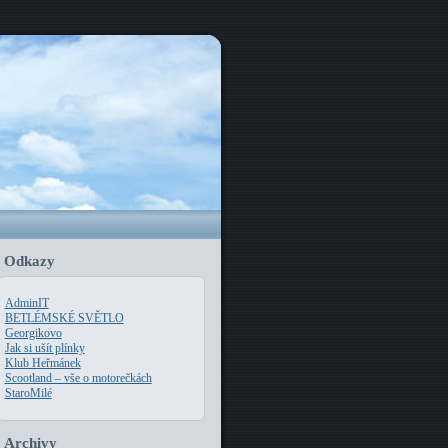
Odkazy
AdminIT
BETLÉMSKÉ SVĚTLO
Georgikovo
Jak si ušít plínky
Klub Heřmánek
Scootland – vše o motorečkách
StaroMilé
Archivy