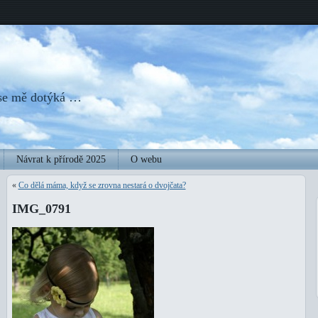
 se mě dotýká …
Návrat k přírodě 2025
O webu
«
Co dělá máma, když se zrovna nestará o dvojčata?
IMG_0791