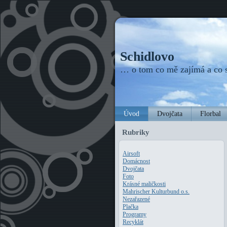
Schidlovo
… o tom co mě zajímá a co
Úvod
Dvojčata
Florbal
Rubriky
Airsoft
Domácnost
Dvojčata
Foto
Krásné maličkosti
Mahrischer Kulturbund o.s.
Nezařazené
Plačka
Programy
Recyklát