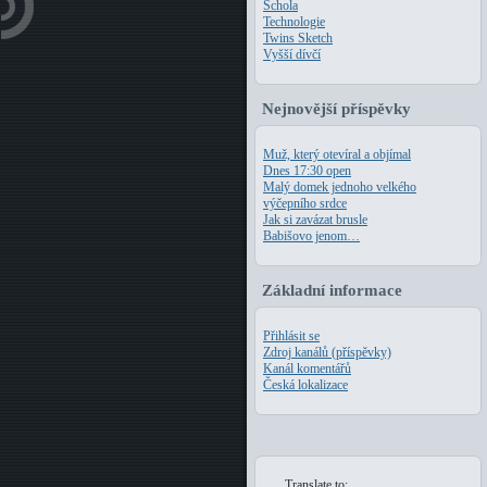
Schola
Technologie
Twins Sketch
Vyšší dívčí
Nejnovější příspěvky
Muž, který otevíral a objímal
Dnes 17:30 open
Malý domek jednoho velkého
výčepního srdce
Jak si zavázat brusle
Babišovo jenom…
Základní informace
Přihlásit se
Zdroj kanálů (příspěvky)
Kanál komentářů
Česká lokalizace
Translate to: