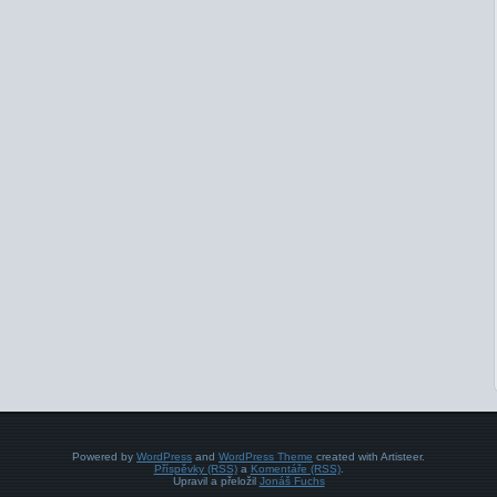
Powered by
WordPress
and
WordPress Theme
created with Artisteer.
Příspěvky (RSS)
a
Komentáře (RSS)
.
Upravil a přeložil
Jonáš Fuchs