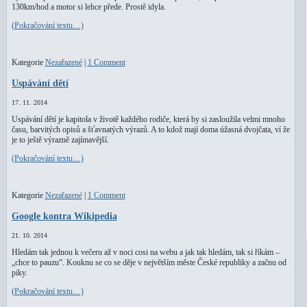
130km/hod a motor si lehce přede. Prostě idyla.
(Pokračování textu…)
Kategorie
Nezařazené
|
1 Comment
Uspávání dětí
17. 11. 2014
Uspávání dětí je kapitola v životě každého rodiče, která by si zasloužila velmi mnoho
času, barvitých opisů a šťavnatých výrazů. A to kdož mají doma úžasná dvojčata, ví že
je to ještě výrazně zajímavější.
(Pokračování textu…)
Kategorie
Nezařazené
|
1 Comment
Google kontra Wikipedia
21. 10. 2014
Hledám tak jednou k večeru až v noci cosi na webu a jak tak hledám, tak si říkám –
„chce to pauzu“. Kouknu se co se děje v největším měste České republiky a začnu od
piky.
(Pokračování textu…)