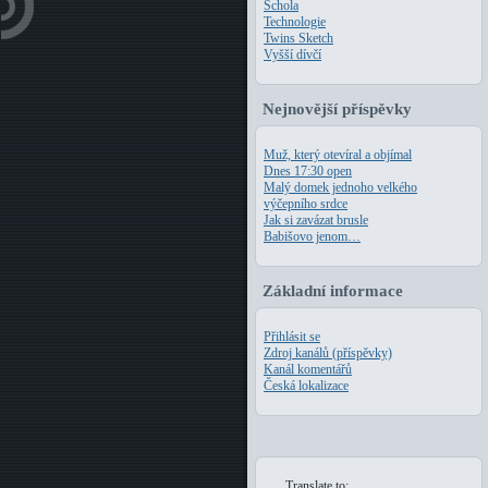
Schola
Technologie
Twins Sketch
Vyšší dívčí
Nejnovější příspěvky
Muž, který otevíral a objímal
Dnes 17:30 open
Malý domek jednoho velkého
výčepního srdce
Jak si zavázat brusle
Babišovo jenom…
Základní informace
Přihlásit se
Zdroj kanálů (příspěvky)
Kanál komentářů
Česká lokalizace
Translate to: