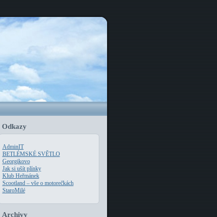
Odkazy
AdminIT
BETLÉMSKÉ SVĚTLO
Georgikovo
Jak si ušít plínky
Klub Heřmánek
Scootland – vše o motorečkách
StaroMilé
Archivy