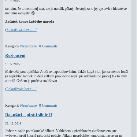
10. 7. 2015
tak vím, že to není můj text, ale je natolik pěkný, že stojí za to jej vystavit a hlavně se
nad ním zamyslet 🙂
Začátek konce každého národa
(Pokračování textu…)
Kategorie
Nezařazené
|
0 Comments
Rozloučení
18. 5. 2015
Malé děti jsou opičátka. A učí se napodobováním. Takže když vidí, jak se někdo loučí
(a například tatínek to dělá celkem pravidelně např. při odchodu do práce) tak to taky
zkouší. Ovšem je potřeba rozlišovat.
(Pokračování textu…)
Kategorie
Nezařazené
|
0 Comments
Rakušáci – piráti silnic II
26. 12. 2014
Jedete si takle po rakouské dálnici. Vzhledem k předchozím zkušenostem jste
vybaveni proti šikaně rakouské policie. Nikam nespěcháte, tempomat nastaven na