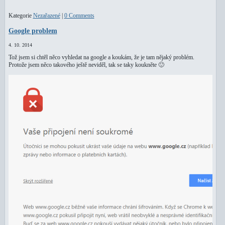
Kategorie
Nezařazené
|
0 Comments
Google problem
4. 10. 2014
Tož jsem si chtěl něco vyhledat na google a koukám, že je tam nějaký problém.
Protože jsem něco takového ještě neviděl, tak se taky koukněte 🙂