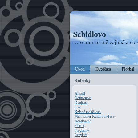
Schidlovo
… o tom co mě zajímá a co
Úvod
Dvojčata
Florbal
Rubriky
Airsoft
Domácnost
Dvojčata
Foto
Krásné maličkosti
Mahrischer Kulturbund o.s.
Nezařazené
Plačka
Programy
Recyklát