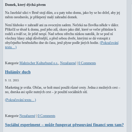
Domek, který dýchá pivem
Na Jaselské ulici v Brně stojí dům, a u paty toho domu, jako by se ho držel, aby jej
město neodneslo, je přilepený malý zahradní domek.
Není hluboko v zahradě ani za ovocným sadem. Nečeká na člověka někde v dálce.
Přikrčil se těsně k domu, pod jeho zdí, skoro jako dítě, které se večer přitiskne k
rodiči a tváří se, že ještě nespí. Nad sebou střechu nízkou natolik, že se pod ní
všechny hlasy zdají důvěrnější, a před sebou dveře, kterými se dá vstoupit z
obyčejného brněnského dne do času, jenž plyne podle jiných hodin.
(Pokračování
textu…)
Kategorie
Mahrischer Kulturbund o.s.
,
Nezařazené
|
0 Comments
Hulánův duch
9. 11. 2015
Marketing je sviňa. Občas, se holt musí použít různé cesty. Jedna z možných cest –
no, dneska asi spíše nutných cest – je použití sociálních sítí.
(Pokračování textu…)
Kategorie
Nezařazené
|
0 Comments
Sociální experiment – může fungovat přesouvání financí sem tam?