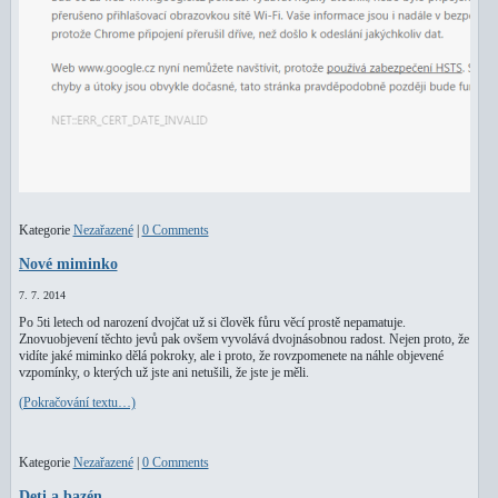
Kategorie
Nezařazené
|
0 Comments
Nové miminko
7. 7. 2014
Po 5ti letech od narození dvojčat už si člověk fůru věcí prostě nepamatuje.
Znovuobjevení těchto jevů pak ovšem vyvolává dvojnásobnou radost. Nejen proto, že
vidíte jaké miminko dělá pokroky, ale i proto, že rovzpomenete na náhle objevené
vzpomínky, o kterých už jste ani netušili, že jste je měli.
(Pokračování textu…)
Kategorie
Nezařazené
|
0 Comments
Deti a bazén