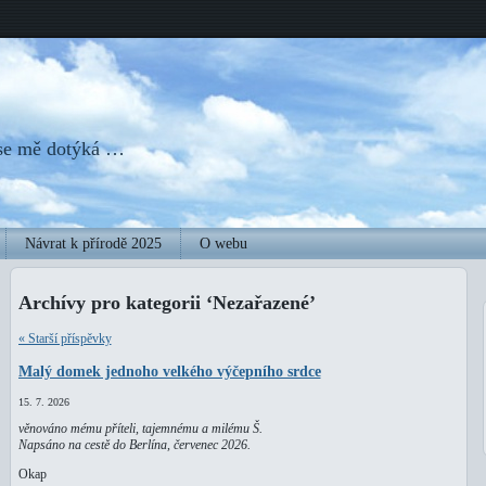
 se mě dotýká …
Návrat k přírodě 2025
O webu
Archívy pro kategorii ‘Nezařazené’
« Starší příspěvky
Malý domek jednoho velkého výčepního srdce
15. 7. 2026
věnováno mému příteli, tajemnému a milému Š.
Napsáno na cestě do Berlína, červenec 2026.
Okap