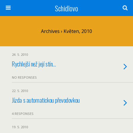
Schidlovo
Archives › Květen, 2010
24. 5. 2010
Rychlejší než její stín…
NO RESPONSES
22. 5. 2010
Jízda s automatickou převodovkou
4 RESPONSES
19. 5. 2010