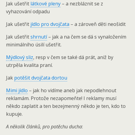
Jak ušetřit
látkové pleny
– a nezbláznit se z
vyhazování odpadu
Jak ušetřit
jídlo pro dvojčata
– a zároveň děti neošidit
Jak ušetřit
shrnutí
– jak a na čem se dá s vynaložením
minimálního úsilí ušetřit.
Mýdlový sliz
, resp v čem se také dá prát, aniž by
utrpěla kvalita praní.
Jak
potěšit dvojčata dortou
Mimi jídlo
– jak ho vidíme aneb jak nepodlehnout
reklamám. Protože nezapomeňte! I reklamy musí
někdo zaplatit a ten bezejmenný někdo je ten, kdo to
kupuje.
A několik článků, pro potěchu ducha
: