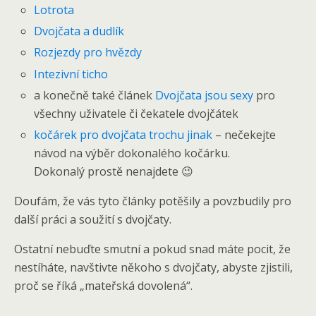
Lotrota
Dvojčata a dudlík
Rozjezdy pro hvězdy
Intezivní ticho
a konečně také článek
Dvojčata jsou sexy
pro
všechny uživatele či čekatele dvojčátek
kočárek pro dvojčata trochu jinak
– nečekejte
návod na výběr dokonalého kočárku.
Dokonalý prostě nenajdete 😉
Doufám, že vás tyto články potěšily a povzbudily pro
další práci a soužití s dvojčaty.
Ostatní nebuďte smutní a pokud snad máte pocit, že
nestíháte, navštivte někoho s dvojčaty, abyste zjistili,
proč se říká „mateřská dovolená“.