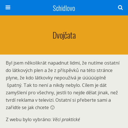
Schidlovo
Dvojčata
Byl jsem několikrát napadnut lidmi, že nutíme ostatní
do látkových plen a že z příspěvků na této stránce
plyne, že kdo látkovky nepoužívá je úúúúúplně
špatný. Tak to není a nikdy nebylo. Cílem je dát
zamyšlení pro všechny, jestli to nejde dělat jinak, než
tvrdí reklama v televizi. Ostatní si přeberte sami a
zařidťe se jak chcete 🙂
Z webu bylo vybráno:
Věci praktické