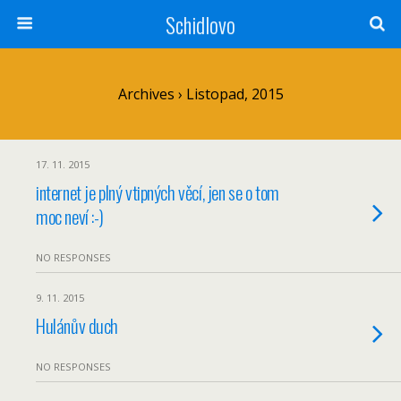
Schidlovo
Archives › Listopad, 2015
17. 11. 2015
internet je plný vtipných věcí, jen se o tom
moc neví :-)
NO RESPONSES
9. 11. 2015
Hulánův duch
NO RESPONSES