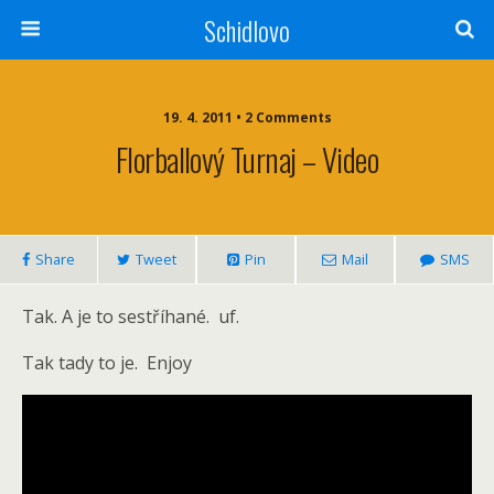
Schidlovo
19. 4. 2011 •
2 Comments
Florballový Turnaj – Video
Share
Tweet
Pin
Mail
SMS
Tak. A je to sestříhané. uf.
Tak tady to je. Enjoy