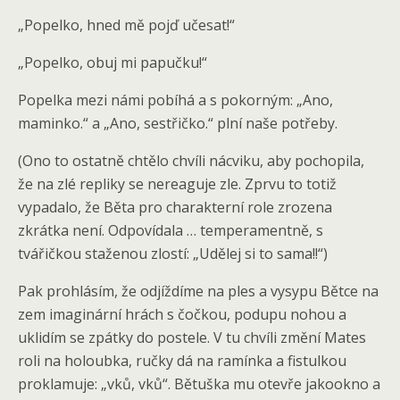
„Popelko, hned mě pojď učesat!“
„Popelko, obuj mi papučku!“
Popelka mezi námi pobíhá a s pokorným: „Ano,
maminko.“ a „Ano, sestřičko.“ plní naše potřeby.
(Ono to ostatně chtělo chvíli nácviku, aby pochopila,
že na zlé repliky se nereaguje zle. Zprvu to totiž
vypadalo, že Běta pro charakterní role zrozena
zkrátka není. Odpovídala … temperamentně, s
tvářičkou staženou zlostí: „Udělej si to sama!!“)
Pak prohlásím, že odjíždíme na ples a vysypu Bětce na
zem imaginární hrách s čočkou, podupu nohou a
uklidím se zpátky do postele. V tu chvíli změní Mates
roli na holoubka, ručky dá na ramínka a fistulkou
proklamuje: „vků, vků“. Bětuška mu otevře jakookno a