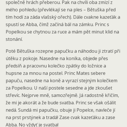
společně hrách přeberou. Pak na chvíli oba zmizí z
mého pohledu (převlékají se na ples – Bětuška před
tím hodí za záda vlašský ořech). Dále cvakne kazeťák a
spustí se Abba, čímž začíná bál na zámku. Princ s
Popelkou se chytnou za ruce a mám pět minut klid na
stonání.
Poté Bětuška rozepne papučku a náhodou ji ztratí při
útěku z pokoje. Nasedne na koníka, objede přes
předsíň a pracovnu kolečko zpátky do ložnice a
hupsne za mnou na postel. Princ Mates sebere
papuču, nasedne na koně a vyrazí stejným kolečkem
za Popelkou. U naší postele sesedne a jde zkoušet
střevíc. Nejprve mně, samozřejmě. Já radostně křičím,
že mi je akorát a že bude svatba. Princ se však ošálit
nedá. Sundá mi papučku, obuje ji Popelce, navleče jí
na prst prstýnek a tradá! Zase cvak kazeťáku a zase
Abba. No vždyť je svatba!