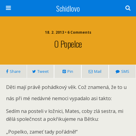
Schidlovo
18. 2. 2013 •
6 Comments
O Popelce
Share
Tweet
Pin
Mail
SMS
Děti mají právě pohádkový věk. Což znamená, že to u
nás při mé nedávné nemoci vypadalo asi takto:
Sedím na posteli v ložnici, Mates, coby zlá sestra, mi
dělá společnost a pokřikujeme na Bětku:
„Popelko, zameť tady pořádně!“