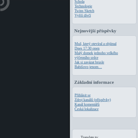
Schola
Technologie
Twins Sketch
Vyšší dívčí
Nejnovější příspěvky
Muž, který otevíral a objímal
Dnes 17:30 open
Malý domek jednoho velkého
výčepního srdce
Jak si zavázat brusle
Babišovo jenom…
Základní informace
Přihlásit se
Zdroj kanálů (příspěvky)
Kanál komentářů
Česká lokalizace
Translate to: