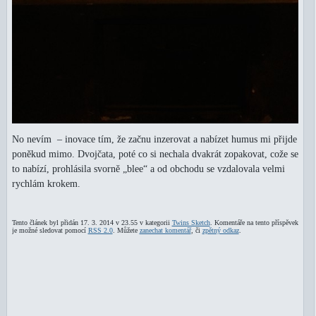
No nevím – inovace tím, že začnu inzerovat a nabízet humus mi přijde
poněkud mimo. Dvojčata, poté co si nechala dvakrát zopakovat, cože se
to nabízí, prohlásila svorně „blee“ a od obchodu se vzdalovala velmi
rychlám krokem.
Tento článek byl přidán 17. 3. 2014 v 23.55 v kategorii
Twins Sketch
. Komentáře na tento příspěvek
je možné sledovat pomocí
RSS 2.0
. Můžete
zanechat komentář
, či
zpětný odkaz
.