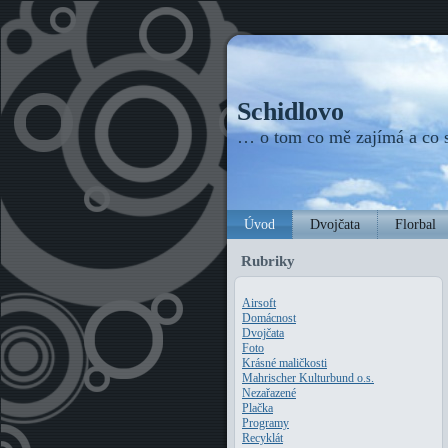
Schidlovo
… o tom co mě zajímá a co
Úvod
Dvojčata
Florbal
Rubriky
Airsoft
Domácnost
Dvojčata
Foto
Krásné maličkosti
Mahrischer Kulturbund o.s.
Nezařazené
Plačka
Programy
Recyklát