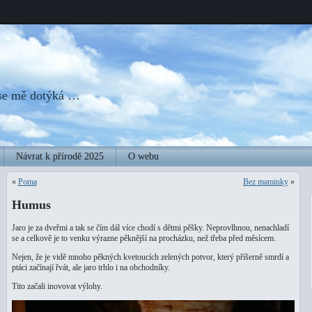
 se mě dotýká …
Návrat k přírodě 2025
O webu
«
Poma
Bez maminky
»
Humus
Jaro je za dveřmi a tak se čím dál více chodí s dětmi pěšky. Neprovlhnou, nenachladí
se a celkově je to venku výrazne pěknější na procházku, než třeba před měsícem.
Nejen, že je vidě mnoho pěkných kvetoucích zelených potvor, který příšerně smrdí a
ptáci začínají řvát, ale jaro trhlo i na obchodníky.
Tito začali inovovat výlohy.