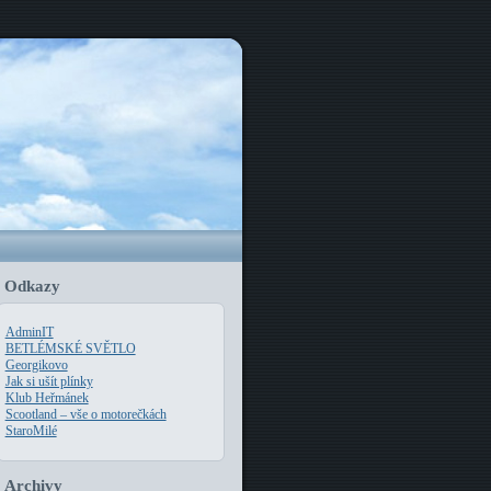
Odkazy
AdminIT
BETLÉMSKÉ SVĚTLO
Georgikovo
Jak si ušít plínky
Klub Heřmánek
Scootland – vše o motorečkách
StaroMilé
Archivy