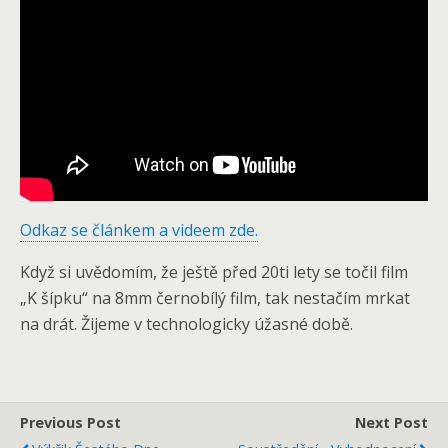
Odkaz se článkem a videem zde.
Když si uvědomím, že ještě před 20ti lety se točil film
„K šípku“ na 8mm černobílý film, tak nestačím mrkat
na drát. Žijeme v technologicky úžasné době.
Previous Post
Next Post