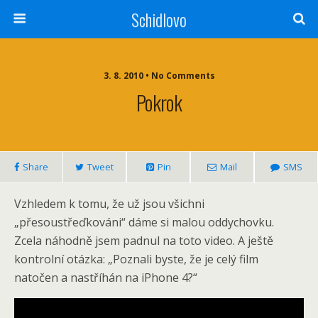
Schidlovo
3. 8. 2010 •
No Comments
Pokrok
Share
Tweet
Pin
Mail
SMS
Vzhledem k tomu, že už jsou všichni
„přesoustřeďkováni“ dáme si malou oddychovku.
Zcela náhodně jsem padnul na toto video. A ještě
kontrolní otázka: „Poznali byste, že je celý film
natočen a nastříhán na iPhone 4?“