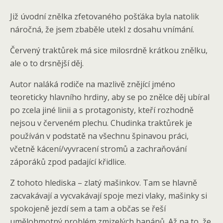
Již úvodní znělka zfetovaného pošťáka byla natolik
náročná, že jsem zbaběle utekl z dosahu vnímání.
Červený traktůrek má sice milosrdně krátkou znělku,
ale o to drsnější děj.
Autor naláká rodiče na mazlivě znějící jméno
teoreticky hlavního hrdiny, aby se po znělce děj ubíral
po zcela jiné linii a s protagonisty, kteří rozhodně
nejsou v červeném plechu. Chudinka traktůrek je
používán v podstatě na všechnu špinavou práci,
včetně kácení/vyvracení stromů a zachraňování
záporáků zpod padající křidlice.
Z tohoto hlediska – zlatý mašinkov. Tam se hlavně
zacvakávají a vycvakávají spoje mezi vlaky, mašinky si
spokojeně jezdí sem a tam a občas se řeší
umělohmotný problém zmizelých banánů. Až na to, že