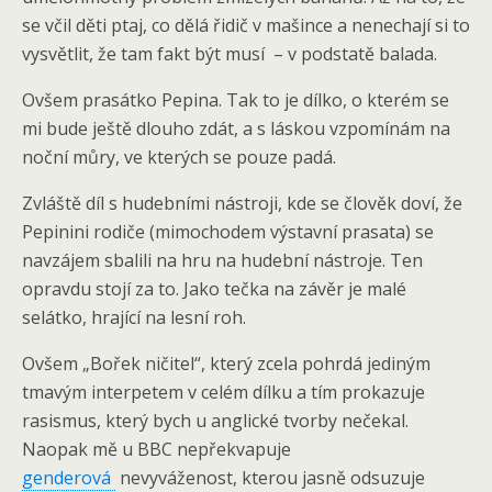
se včil děti ptaj, co dělá řidič v mašince a nenechají si to
vysvětlit, že tam fakt být musí – v podstatě balada.
Ovšem prasátko Pepina. Tak to je dílko, o kterém se
mi bude ještě dlouho zdát, a s láskou vzpomínám na
noční můry, ve kterých se pouze padá.
Zvláště díl s hudebními nástroji, kde se člověk doví, že
Pepinini rodiče (mimochodem výstavní prasata) se
navzájem sbalili na hru na hudební nástroje. Ten
opravdu stojí za to. Jako tečka na závěr je malé
selátko, hrající na lesní roh.
Ovšem „Bořek ničitel“, který zcela pohrdá jediným
tmavým interpetem v celém dílku a tím prokazuje
rasismus, který bych u anglické tvorby nečekal.
Naopak mě u BBC nepřekvapuje
genderová
nevyváženost, kterou jasně odsuzuje