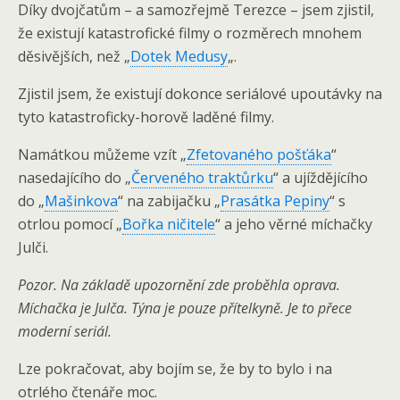
Díky dvojčatům – a samozřejmě Terezce – jsem zjistil,
že existují katastrofické filmy o rozměrech mnohem
děsivějších, než „
Dotek Medusy
„.
Zjistil jsem, že existují dokonce seriálové upoutávky na
tyto katastroficky-horově laděné filmy.
Namátkou můžeme vzít „
Zfetovaného pošťáka
“
nasedajícího do „
Červeného traktůrku
“ a ujíždějícího
do „
Mašinkova
“ na zabijačku „
Prasátka Pepiny
“ s
otrlou pomocí „
Bořka ničitele
“ a jeho věrné míchačky
Julči.
Pozor. Na základě upozornění zde proběhla oprava.
Míchačka je Julča. Týna je pouze přítelkyně. Je to přece
moderní seriál.
Lze pokračovat, aby bojím se, že by to bylo i na
otrlého čtenáře moc.