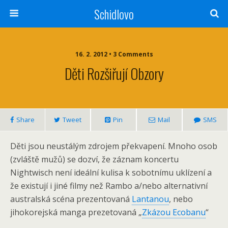
Schidlovo
16. 2. 2012 •
3 Comments
Děti Rozšiřují Obzory
Share
Tweet
Pin
Mail
SMS
Děti jsou neustálým zdrojem překvapení. Mnoho osob
(zvláště mužů) se dozví, že záznam koncertu
Nightwisch není ideální kulisa k sobotnímu uklízení a
že existují i jiné filmy než Rambo a/nebo alternativní
australská scéna prezentovaná
Lantanou
, nebo
jihokorejská manga prezetovaná „
Zkázou Ecobanu
“